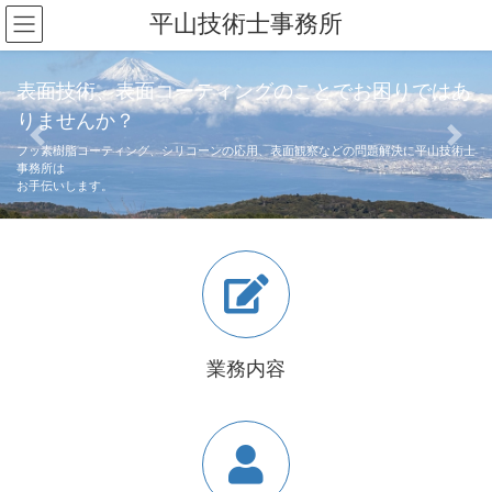
コ
ナ
平山技術士事務所
ン
ビ
テ
ゲ
ン
ー
表面技術、表面コーティングのことでお困りではあ
ツ
シ
りませんか？
へ
ョ
Previous
Next
ス
ン
フッ素樹脂コーティング、シリコーンの応用、表面観察などの問題解決に平山技術士
事務所は
キ
に
お手伝いします。
ッ
移
プ
動
業務内容