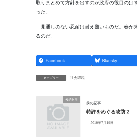
取りまとめて方針を出すのが政府の役目のは
った。
見通しのない忍耐は耐え難いものだ。春が来
るのだ。
Facebook
Bluesky
社会環境
カテゴリー
知的財産
前の記事
特許をめぐる攻防２
2019年7月19日