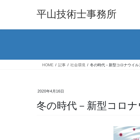
コ
ナ
ン
ビ
平山技術士事務所
テ
ゲ
ン
ー
ツ
シ
へ
ョ
ス
ン
キ
に
ッ
移
HOME
記事
社会環境
冬の時代－新型コロナウイル
プ
動
2020年4月16日
冬の時代－新型コロナ